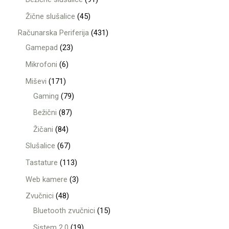
Žične slušalice
45
Računarska Periferija
431
Gamepad
23
Mikrofoni
6
Miševi
171
Gaming
79
Bežični
87
Žičani
84
Slušalice
67
Tastature
113
Web kamere
3
Zvučnici
48
Bluetooth zvučnici
15
Sistem 2.0
19