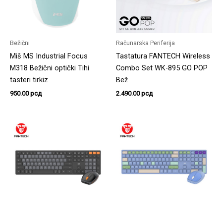
Bežični
Računarska Periferija
Miš MS Industrial Focus
Tastatura FANTECH Wireless
M318 Bežični optički Tihi
Combo Set WK-895 GO POP
tasteri tirkiz
Bež
950.00
рсд
2.490.00
рсд