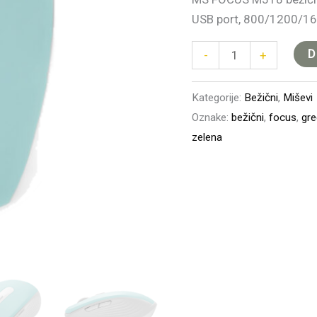
tirkiz
USB port, 800/1200/1600
količina
D
-
+
Kategorije:
Bežični
,
Miševi
Oznake:
bežični
,
focus
,
gr
zelena