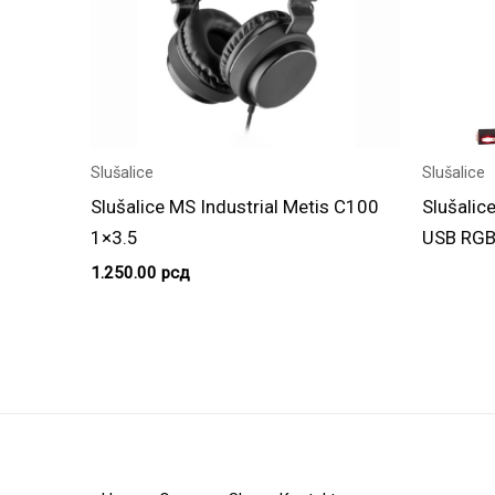
Slušalice
Slušalice
Slušali
Slušalice MS Industrial Metis C100
USB RG
1×3.5
1.250.00
рсд