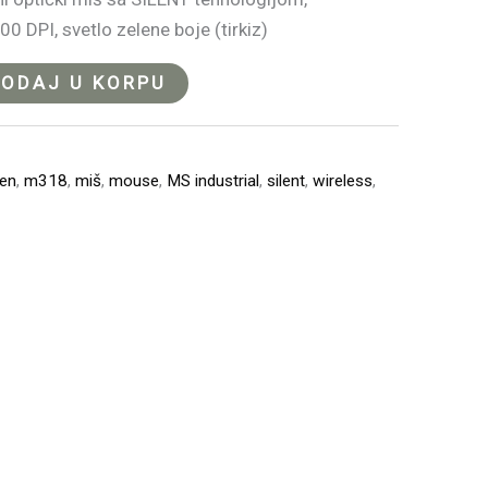
 DPI, svetlo zelene boje (tirkiz)
ODAJ U KORPU
een
,
m318
,
miš
,
mouse
,
MS industrial
,
silent
,
wireless
,