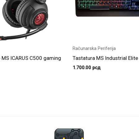
Računarska Periferija
ce MS ICARUS C500 gaming
Tastatura MS Industrial Elit
B
1.700.00
рсд