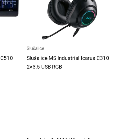
Slušalice
e C510
Slušalice MS Industrial Icarus C310
2×3.5 USB RGB