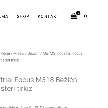
Focus
M318
Pretraga
AMA
SHOP
KONTAKT
Bežični
optički
Tihi
tasteri
tirkiz
ferija
/
Miševi
/
Bežični
/ Miš MS Industrial Focus
količina
asteri tirkiz
trial Focus M318 Bežični
steri tirkiz
 optički miš sa SILENT tehnologijom,