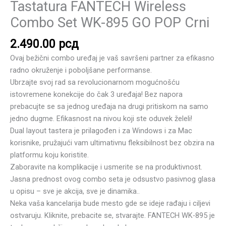
Tastatura FANTECH Wireless
Combo Set WK-895 GO POP Crni
2.490.00
рсд
Ovaj bežični combo uređaj je vaš savršeni partner za efikasno
radno okruženje i poboljšane performanse.
Ubrzajte svoj rad sa revolucionarnom mogućnošću
istovremene konekcije do čak 3 uređaja! Bez napora
prebacujte se sa jednog uređaja na drugi pritiskom na samo
jedno dugme. Efikasnost na nivou koji ste oduvek želeli!
Dual layout tastera je prilagođen i za Windows i za Mac
korisnike, pružajući vam ultimativnu fleksibilnost bez obzira na
platformu koju koristite.
Zaboravite na komplikacije i usmerite se na produktivnost.
Jasna prednost ovog combo seta je odsustvo pasivnog glasa
u opisu – sve je akcija, sve je dinamika..
Neka vaša kancelarija bude mesto gde se ideje rađaju i ciljevi
ostvaruju. Kliknite, prebacite se, stvarajte. FANTECH WK-895 je