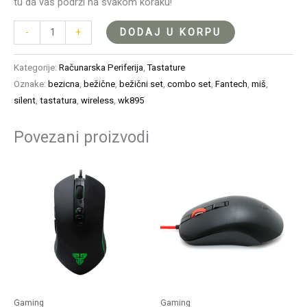
tu da vas podrži na svakom koraku!
DODAJ U KORPU
-
+
Kategorije:
Računarska Periferija
,
Tastature
Oznake:
bezicna
,
bežične
,
bežični set
,
combo set
,
Fantech
,
miš
,
silent
,
tastatura
,
wireless
,
wk895
Povezani proizvodi
Gaming
Gaming