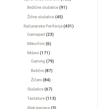
Bežične slušalice
91
Žične slušalice
45
Računarska Periferija
431
Gamepad
23
Mikrofoni
6
Miševi
171
Gaming
79
Bežični
87
Žičani
84
Slušalice
67
Tastature
113
Web kamere
3