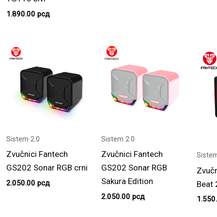
1.890.00
рсд
Sistem 2.0
Sistem 2.0
Zvučnici Fantech
Zvučnici Fantech
Sistem
GS202 Sonar RGB crni
GS202 Sonar RGB
Zvučn
Sakura Edition
2.050.00
рсд
Beat 
2.050.00
рсд
1.550