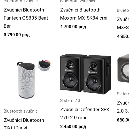
Bluetooth zvučnici
Bluetooth zvučnici
Zvučnici Bluetooth
Zvučnici Bluetooth
Blueto
Fantech GS305 Beat
Moxom MX-SK34 crni
Zvuč
Bar
1.700.00
рсд
MX-S
3.790.00
рсд
4.850
Sistem
Sistem 2.0
Zvučn
Zvučnici Defender SPK
2.0 
Bluetooth zvučnici
270 2.0 crni
Zvučnici Bluetooth
680.
2.450.00
рсд
TG113 sivi