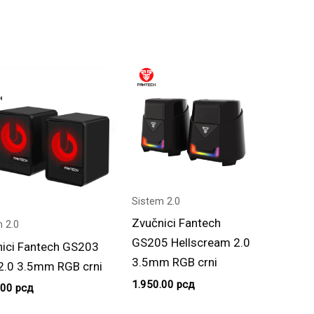
Sistem 2.0
Zvučnici Fantech
 2.0
GS205 Hellscream 2.0
ici Fantech GS203
3.5mm RGB crni
2.0 3.5mm RGB crni
1.950.00
рсд
.00
рсд