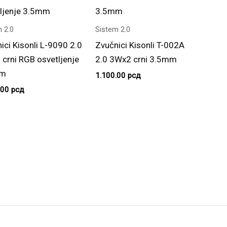
 2.0
Sistem 2.0
ici Kisonli L-9090 2.0
Zvučnici Kisonli T-002A
crni RGB osvetljenje
2.0 3Wx2 crni 3.5mm
mm
1.100.00
рсд
.00
рсд