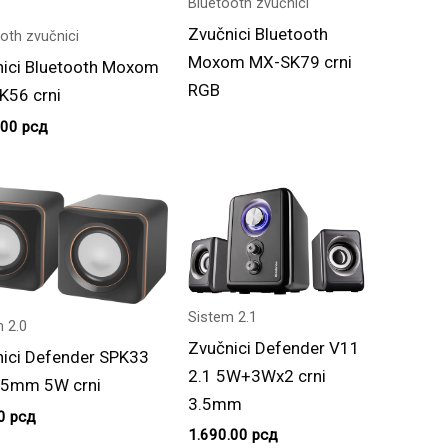
Bluetooth zvučnici
Zvučnici Bluetooth
oth zvučnici
Moxom MX-SK79 crni
nici Bluetooth Moxom
RGB
K56 crni
.00
рсд
Sistem 2.1
 2.0
Zvučnici Defender V11
ici Defender SPK33
2.1 5W+3Wx2 crni
3.5mm 5W crni
3.5mm
00
рсд
1.690.00
рсд