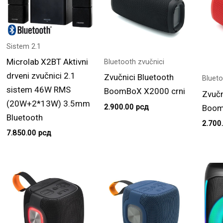
Sistem 2.1
Microlab X2BT Aktivni
Bluetooth zvučnici
drveni zvučnici 2.1
Zvučnici Bluetooth
Blueto
sistem 46W RMS
BoomBoX X2000 crni
Zvučn
(20W+2*13W) 3.5mm
2.900.00
рсд
Boom
Bluetooth
2.700
7.850.00
рсд