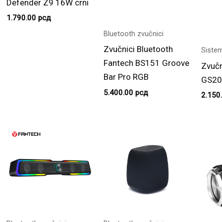
Defender Z9 16W crni
1.790.00
рсд
Bluetooth zvučnici
Zvučnici Bluetooth
Sistem
Fantech BS151 Groove
Zvučn
Bar Pro RGB
GS206
5.400.00
рсд
2.150