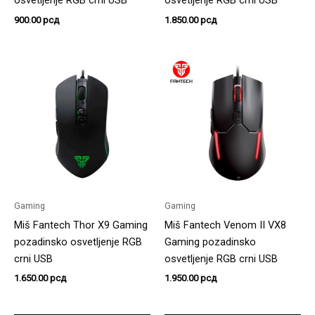
osvetljenje RGB crni USB
osvetljenje RGB crni USB
900.00
рсд
1.850.00
рсд
Gaming
Gaming
Miš Fantech Thor X9 Gaming
Miš Fantech Venom II VX8
pozadinsko osvetljenje RGB
Gaming pozadinsko
crni USB
osvetljenje RGB crni USB
1.650.00
рсд
1.950.00
рсд