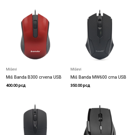
Miševi
Miševi
Miš Banda B300 crvena USB
Miš Banda MW600 crna USB
400.00
рсд
350.00
рсд