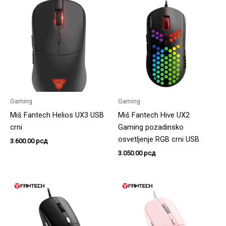
Gaming
Gaming
Miš Fantech Helios UX3 USB
Miš Fantech Hive UX2
crni
Gaming pozadinsko
osvetljenje RGB crni USB
3.600.00
рсд
3.050.00
рсд