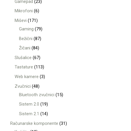
Gamepad
23
Mikrofoni
6
Miševi
171
Gaming
79
Bežični
87
Žičani
84
Slušalice
67
Tastature
113
Web kamere
3
Zvučnici
48
Bluetooth zvučnici
15
Sistem 2.0
19
Sistem 2.1
14
Računarske komponente
31