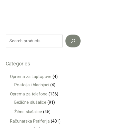
Categories
Oprema za Laptopove
4
Postolja i hladnjaci
4
Oprema za telefone
136
Bežične slušalice
91
Žične slušalice
45
Računarska Periferija
431