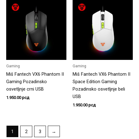
Gaming
Gaming
Miš Fantech VX6 Phantom II
Miš Fantech VX6 Phantom II
Gaming Pozadinsko
Space Edition Gaming
osvetljnje crni USB
Pozadinsko osvetljnje beli
USB
1.950.00
рсд
1.950.00
рсд
1
2
3
→