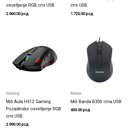
osvetljenje RGB crni USB
crni USB
2.960.00
рсд
1.720.00
рсд
Gaming
Miševi
Miš Aula H512 Gaming
Miš Banda B300 crna USB
Pozadinsko osvetljenje RGB
400.00
рсд
crni USB
2.990.00
рсд