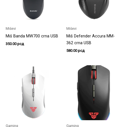
Miševi
Miševi
Miš Banda MW700 crna USB
Miš Defender Accura MM-
362 crna USB
350.00
рсд
580.00
рсд
Gaming
Gaming