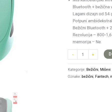
Bluetooth + bežična 
Lagani dizajn od 54
Potpuni ambidekstral
Bežični Bluetooth + 
Rezolucija – 800-1,
memorija – Ne
D
-
+
Kategorije:
Bežični
,
Miševi
Oznake:
bežični
,
Fantech
,