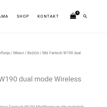
dual
mode
Pretraga
AMA
SHOP
KONTAKT
Wireless
mint
količina
ferija
/
Miševi
/
Bežični
/ Miš Fantech W190 dual
 W190 dual mode Wireless
reless Fantech W190 MintPremium tihi prekidači