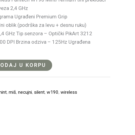
veza 2,4 GHz
 grama Ugrađeni Premium Grip
ni oblik (podrška za levu + desnu ruku)
2,4 GHz Tip senzora – Optički PikArt 3212
600 DPI Brzina odziva – 125Hz Ugrađena
ODAJ U KORPU
mint
,
miš
,
necujni
,
silent
,
w190
,
wireless