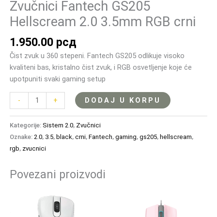
Zvučnici Fantech GS205
Hellscream 2.0 3.5mm RGB crni
1.950.00
рсд
Čist zvuk u 360 stepeni. Fantech GS205 odlikuje visoko
kvaliteni bas, kristalno čist zvuk, i RGB osvetljenje koje će
upotpuniti svaki gaming setup
DODAJ U KORPU
-
+
Kategorije:
Sistem 2.0
,
Zvučnici
Oznake:
2.0
,
3.5
,
black
,
crni
,
Fantech
,
gaming
,
gs205
,
hellscream
,
rgb
,
zvucnici
Povezani proizvodi