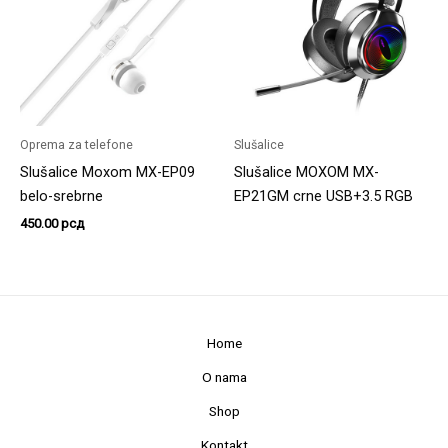
Oprema za telefone
Slušalice
Slušalice Moxom MX-EP09
Slušalice MOXOM MX-
belo-srebrne
EP21GM crne USB+3.5 RGB
450.00
рсд
Home
O nama
Shop
Kontakt