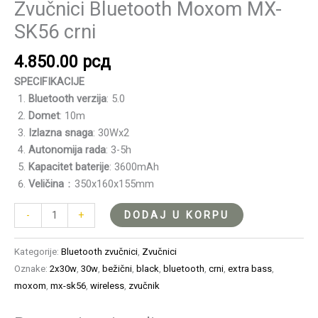
Zvučnici Bluetooth Moxom MX-
SK56 crni
4.850.00
рсд
SPECIFIKACIJE
Bluetooth verzija
: 5.0
Domet
: 10m
Izlazna snaga
: 30Wx2
Autonomija rada
: 3-5h
Kapacitet baterije
: 3600mAh
Veličina
：350x160x155mm
DODAJ U KORPU
-
+
Kategorije:
Bluetooth zvučnici
,
Zvučnici
Oznake:
2x30w
,
30w
,
bežični
,
black
,
bluetooth
,
crni
,
extra bass
,
moxom
,
mx-sk56
,
wireless
,
zvučnik