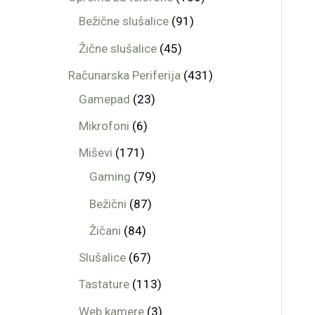
Bežične slušalice
91
Žične slušalice
45
Računarska Periferija
431
Gamepad
23
Mikrofoni
6
Miševi
171
Gaming
79
Bežični
87
Žičani
84
Slušalice
67
Tastature
113
Web kamere
3