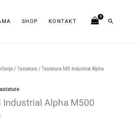
Alpha
M500
Pretraga
AMA
SHOP
KONTAKT
Wireless
crna
količina
ferija
/
Tastature
/ Tastatura MS Industrial Alpha
astature
 Industrial Alpha M500
a