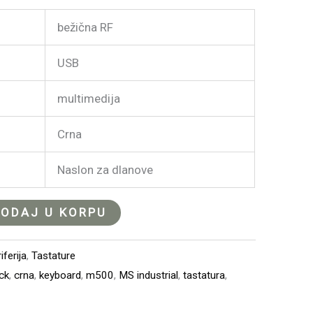
bežična RF
USB
multimedija
Crna
Naslon za dlanove
ODAJ U KORPU
ferija
,
Tastature
ck
,
crna
,
keyboard
,
m500
,
MS industrial
,
tastatura
,