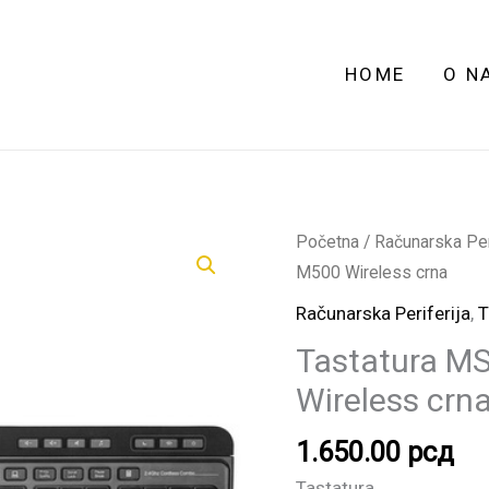
HOME
O N
Tastatura
Početna
/
Računarska Peri
MS
M500 Wireless crna
Industrial
Računarska Periferija
,
T
Alpha
Tastatura MS
M500
Wireless crn
Wireless
crna
1.650.00
рсд
količina
Tastatura