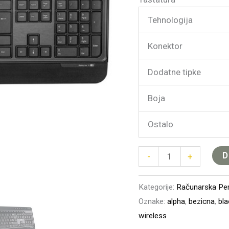
Tehnologija
Konektor
Dodatne tipke
Boja
Ostalo
D
-
+
Kategorije:
Računarska Peri
Oznake:
alpha
,
bezicna
,
bla
wireless