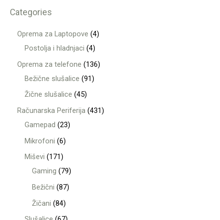
Categories
Oprema za Laptopove
4
Postolja i hladnjaci
4
Oprema za telefone
136
Bežične slušalice
91
Žične slušalice
45
Računarska Periferija
431
Gamepad
23
Mikrofoni
6
Miševi
171
Gaming
79
Bežični
87
Žičani
84
Slušalice
67