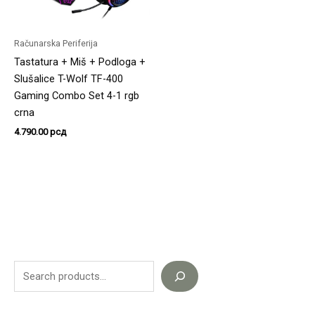
Računarska Periferija
Tastatura + Miš + Podloga +
Slušalice T-Wolf TF-400
Gaming Combo Set 4-1 rgb
crna
4.790.00
рсд