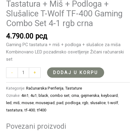
Tastatura + Miš + Podloga +
Slušalice T-Wolf TF-400 Gaming
Combo Set 4-1 rgb crna
4.790.00
рсд
Gaming PC tastatura + miš + podloga + slušalice za miša
Kombinovano LED pozadinsko osvetljenje Žičani računarski
set
DODAJ U KORPU
-
+
Kategorije:
Računarska Periferija
,
Tastature
Oznake:
4in1
,
4u1
,
black
,
combo set
,
crna
,
gejmerska
,
keyboard
,
led
,
miš
,
mouse
,
mousepad
,
pad
,
podloga
,
rgb
,
slusalice
,
t-wolf
,
tastatura
,
tf-400
,
tf400
Povezani proizvodi