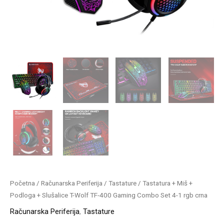
Set
4-
1
rgb
crna
količina
Početna
/
Računarska Periferija
/
Tastature
/ Tastatura + Miš +
Podloga + Slušalice T-Wolf TF-400 Gaming Combo Set 4-1 rgb crna
Računarska Periferija
,
Tastature