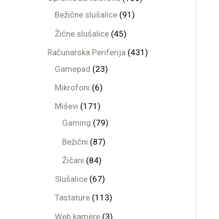
Bežične slušalice
91
Žične slušalice
45
Računarska Periferija
431
Gamepad
23
Mikrofoni
6
Miševi
171
Gaming
79
Bežični
87
Žičani
84
Slušalice
67
Tastature
113
Web kamere
3