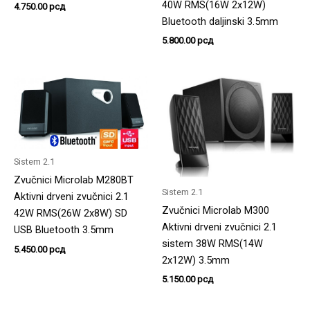
40W RMS(16W 2x12W)
4.750.00
рсд
Bluetooth daljinski 3.5mm
5.800.00
рсд
Sistem 2.1
Zvučnici Microlab M280BT
Sistem 2.1
Aktivni drveni zvučnici 2.1
Zvučnici Microlab M300
42W RMS(26W 2x8W) SD
Aktivni drveni zvučnici 2.1
USB Bluetooth 3.5mm
sistem 38W RMS(14W
5.450.00
рсд
2x12W) 3.5mm
5.150.00
рсд