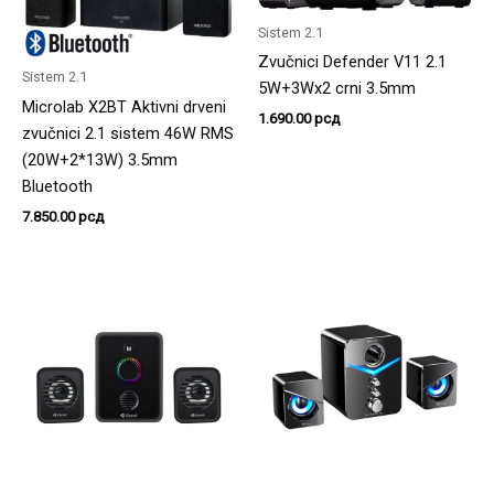
Sistem 2.1
Zvučnici Defender V11 2.1
Sistem 2.1
5W+3Wx2 crni 3.5mm
Microlab X2BT Aktivni drveni
1.690.00
рсд
zvučnici 2.1 sistem 46W RMS
(20W+2*13W) 3.5mm
Bluetooth
7.850.00
рсд