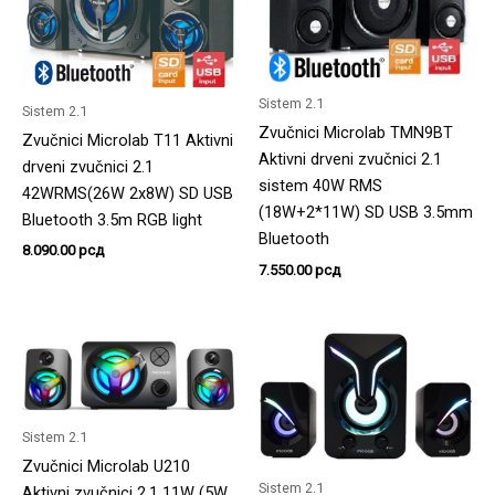
Sistem 2.1
Sistem 2.1
Zvučnici Microlab TMN9BT
Zvučnici Microlab T11 Aktivni
Aktivni drveni zvučnici 2.1
drveni zvučnici 2.1
sistem 40W RMS
42WRMS(26W 2x8W) SD USB
(18W+2*11W) SD USB 3.5mm
Bluetooth 3.5m RGB light
Bluetooth
8.090.00
рсд
7.550.00
рсд
Sistem 2.1
Zvučnici Microlab U210
Sistem 2.1
Aktivni zvučnici 2.1 11W (5W