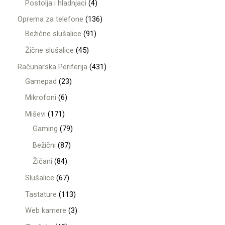
Postolja i hladnjaci
4
Oprema za telefone
136
Bežične slušalice
91
Žične slušalice
45
Računarska Periferija
431
Gamepad
23
Mikrofoni
6
Miševi
171
Gaming
79
Bežični
87
Žičani
84
Slušalice
67
Tastature
113
Web kamere
3