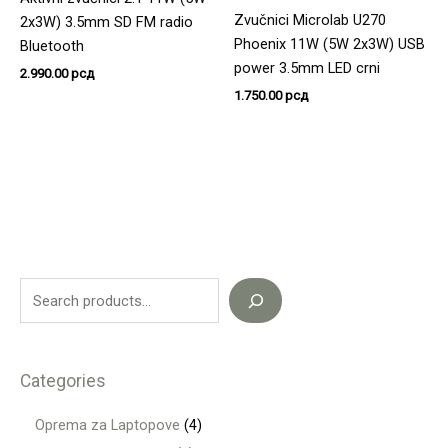
Zvučnici Microlab U270
2x3W) 3.5mm SD FM radio
Phoenix 11W (5W 2x3W) USB
Bluetooth
power 3.5mm LED crni
2.990.00
рсд
1.750.00
рсд
Categories
Oprema za Laptopove
4