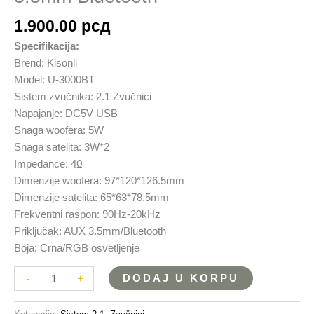
1.900.00
рсд
Specifikacija:
Brend: Kisonli
Model: U-3000BT
Sistem zvučnika: 2.1 Zvučnici
Napajanje: DC5V USB
Snaga woofera: 5W
Snaga satelita: 3W*2
Impedance: 4Ω
Dimenzije woofera: 97*120*126.5mm
Dimenzije satelita: 65*63*78.5mm
Frekventni raspon: 90Hz-20kHz
Priključak: AUX 3.5mm/Bluetooth
Boja: Crna/RGB osvetljenje
DODAJ U KORPU
-
+