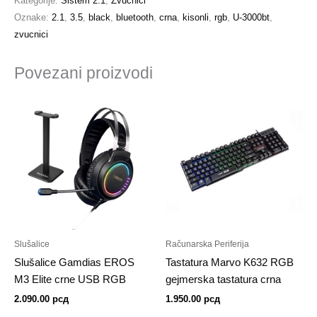
Kategorije:
Sistem 2.1
,
Zvučnici
Oznake:
2.1
,
3.5
,
black
,
bluetooth
,
crna
,
kisonli
,
rgb
,
U-3000bt
,
zvucnici
Povezani proizvodi
Slušalice
Računarska Periferija
Slušalice Gamdias EROS
Tastatura Marvo K632 RGB
M3 Elite crne USB RGB
gejmerska tastatura crna
2.090.00
рсд
1.950.00
рсд