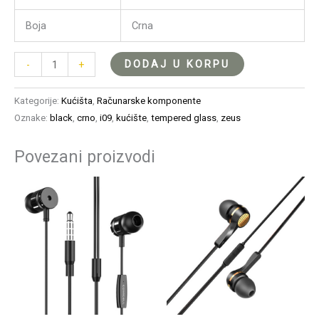
Boja
Crna
DODAJ U KORPU
-
+
Kategorije:
Kućišta
,
Računarske komponente
Oznake:
black
,
crno
,
i09
,
kućište
,
tempered glass
,
zeus
Povezani proizvodi