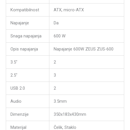
Kompatibilnost
ATX, micro-ATX
Napajanje
Da
Snaga napajanja
600 W
Opis napajanja
Napajanje 600W ZEUS ZUS-600
3.5″
2
2.5″
3
USB 2.0
2
Audio
3.5mm
Dimenzije
350x183x430mm
Materijal
Čelik, Staklo