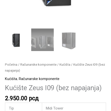
Početna
/
Računarske komponente
/
Kućišta
/ Kućište Zeus I09 (bez
napajanja)
Kućišta
,
Računarske komponente
Kućište Zeus I09 (bez napajanja)
2.950.00
рсд
Tip
Midi Tower