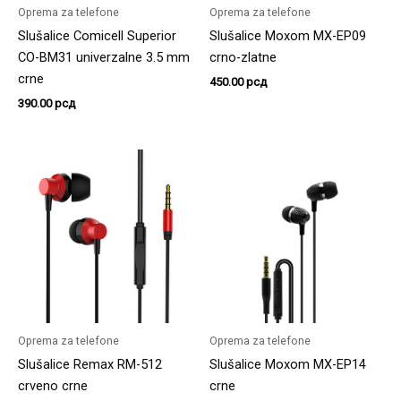
Oprema za telefone
Oprema za telefone
Slušalice Comicell Superior
Slušalice Moxom MX-EP09
CO-BM31 univerzalne 3.5 mm
crno-zlatne
crne
450.00
рсд
390.00
рсд
Oprema za telefone
Oprema za telefone
Slušalice Remax RM-512
Slušalice Moxom MX-EP14
crveno crne
crne