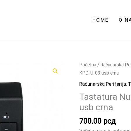
HOME
O N
Tastatura
Početna
/
Računarska Peri
Numerička
KPD-U-03 usb crna
Gembird
Računarska Periferija
,
T
KPD-
Tastatura N
U-
usb crna
03
usb
700.00
рсд
crna
količina
Većina manjih laptopov