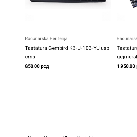
Računarska Periferija
Računarsk
Tastatura Gembird KB-U-103-YU usb
Tastatu
crna
gejmersk
850.00
рсд
1.950.00