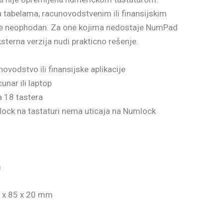
 tabelama, racunovodstvenim ili finansijskim
je neophodan. Za one kojima nedostaje NumPad
sterna verzija nudi prakticno rešenje.
novodstvo ili finansijske aplikacije
unar ili laptop
a 18 tastera
ck na tastaturi nema uticaja na Numlock
m
0 x 85 x 20 mm