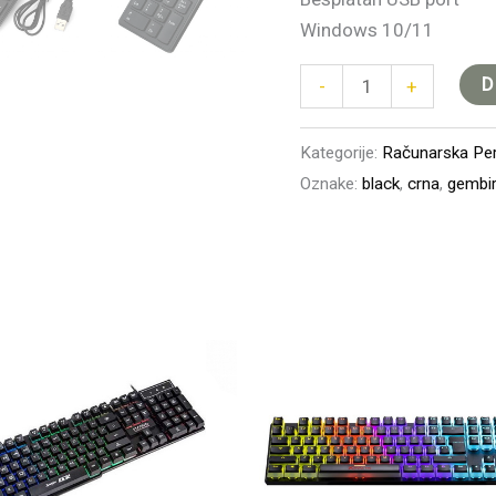
Windows 10/11
D
-
+
Kategorije:
Računarska Peri
Oznake:
black
,
crna
,
gembi