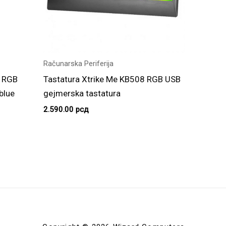
Računarska Periferija
P RGB
Tastatura Xtrike Me KB508 RGB USB
blue
gejmerska tastatura
2.590.00
рсд