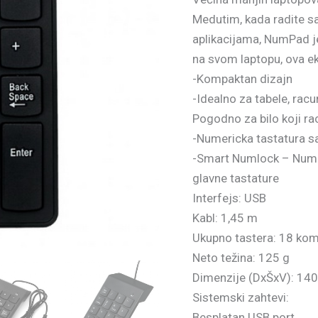
Medutim, kada radite sa
aplikacijama, NumPad 
na svom laptopu, ova ek
-Kompaktan dizajn
-Idealno za tabele, racu
Pogodno za bilo koji rac
-Numericka tastatura s
-Smart Numlock – Numlo
glavne tastature
Interfejs: USB
Kabl: 1,45 m
Ukupno tastera: 18 ko
Neto težina: 125 g
Dimenzije (DxŠxV): 14
Sistemski zahtevi:
Besplatan USB port