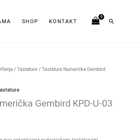
KPD-
U-
Pretraga
AMA
SHOP
KONTAKT
03
usb
crna
količina
ferija
/
Tastature
/ Tastatura Numerička Gembird
astature
umerička Gembird KPD-U-03
a nije opremljena numerickom tastaturom.