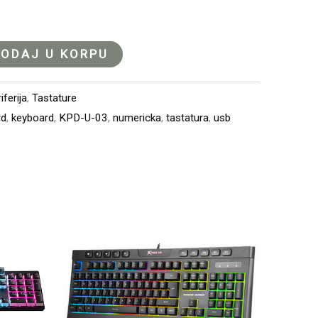
ODAJ U KORPU
ferija
,
Tastature
rd
,
keyboard
,
KPD-U-03
,
numericka
,
tastatura
,
usb