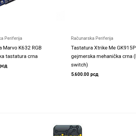
a Periferija
Računarska Periferija
ra Marvo K632 RGB
Tastatura Xtrike Me GK915
a tastatura crna
gejmerska mehanička crna (
switch)
рсд
5.600.00
рсд