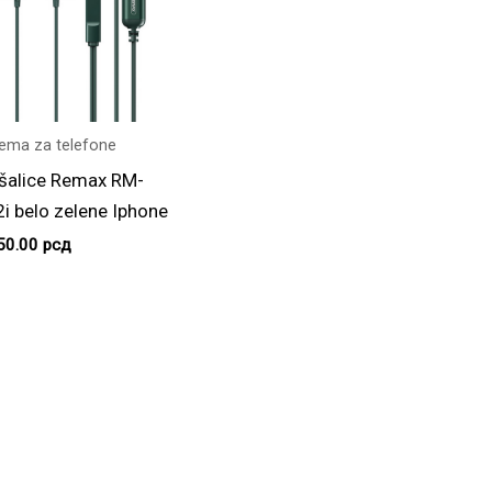
ema za telefone
šalice Remax RM-
i belo zelene Iphone
50.00
рсд