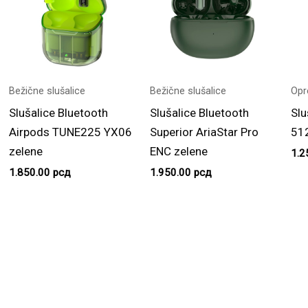
Bežične slušalice
Bežične slušalice
Opr
Slušalice Bluetooth
Slušalice Bluetooth
Slu
Airpods TUNE225 YX06
Superior AriaStar Pro
512
zelene
ENC zelene
1.2
1.850.00
рсд
1.950.00
рсд