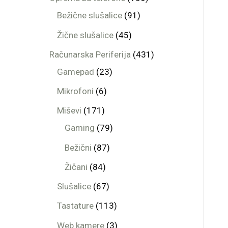
Bežične slušalice
91
Žične slušalice
45
Računarska Periferija
431
Gamepad
23
Mikrofoni
6
Miševi
171
Gaming
79
Bežični
87
Žičani
84
Slušalice
67
Tastature
113
Web kamere
3