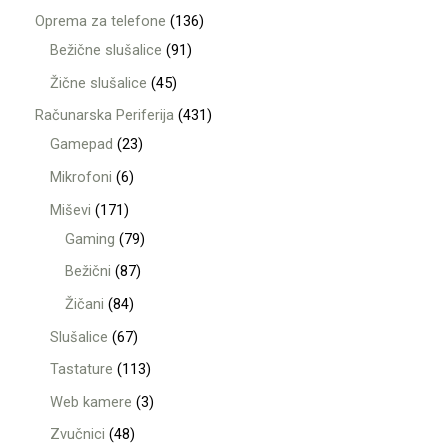
Oprema za telefone
136
Bežične slušalice
91
Žične slušalice
45
Računarska Periferija
431
Gamepad
23
Mikrofoni
6
Miševi
171
Gaming
79
Bežični
87
Žičani
84
Slušalice
67
Tastature
113
Web kamere
3
Zvučnici
48