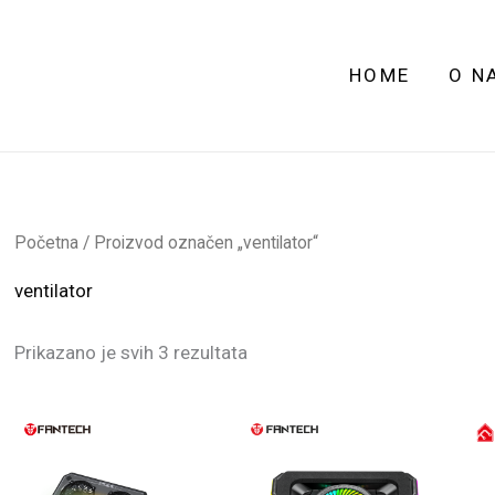
HOME
O N
Početna
/ Proizvod označen „ventilator“
ventilator
Prikazano je svih 3 rezultata