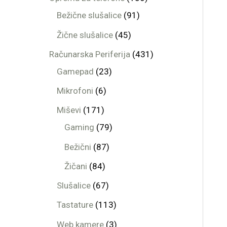
Bežične slušalice
91
Žične slušalice
45
Računarska Periferija
431
Gamepad
23
Mikrofoni
6
Miševi
171
Gaming
79
Bežični
87
Žičani
84
Slušalice
67
Tastature
113
Web kamere
3