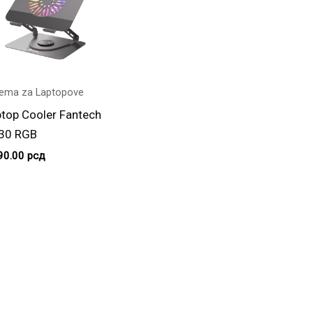
ema za Laptopove
top Cooler Fantech
30 RGB
90.00
рсд