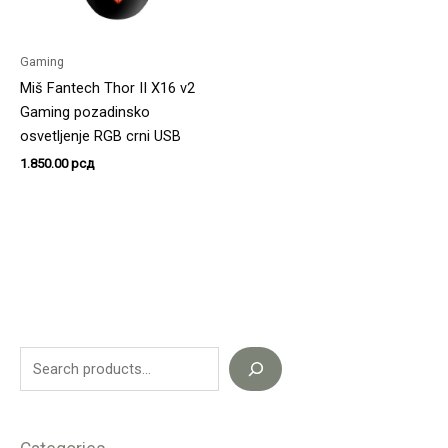
Gaming
Miš Fantech Thor II X16 v2
Gaming pozadinsko
osvetljenje RGB crni USB
1.850.00
рсд