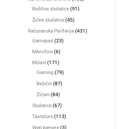
Bežične slušalice
91
Žične slušalice
45
Računarska Periferija
431
Gamepad
23
Mikrofoni
6
Miševi
171
Gaming
79
Bežični
87
Žičani
84
Slušalice
67
Tastature
113
Web kamere
3