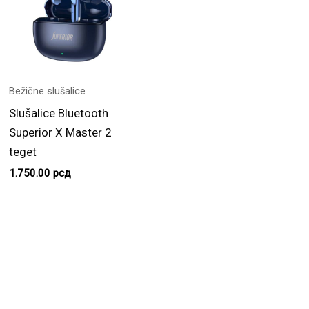
Bežične slušalice
Slušalice Bluetooth
Superior X Master 2
teget
1.750.00
рсд