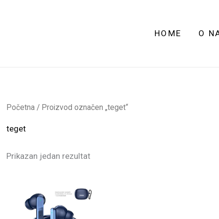
HOME
O N
Početna
/ Proizvod označen „teget“
teget
Prikazan jedan rezultat