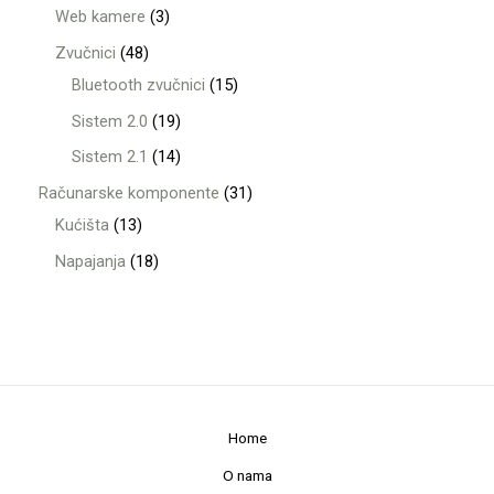
Web kamere
3
Zvučnici
48
Bluetooth zvučnici
15
Sistem 2.0
19
Sistem 2.1
14
Računarske komponente
31
Kućišta
13
Napajanja
18
Home
O nama