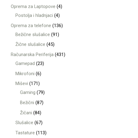
Oprema za Laptopove
4
Postolja i hladnjaci
4
Oprema za telefone
136
Bežične slušalice
91
Žične slušalice
45
Računarska Periferija
431
Gamepad
23
Mikrofoni
6
Miševi
171
Gaming
79
Bežični
87
Žičani
84
Slušalice
67
Tastature
113