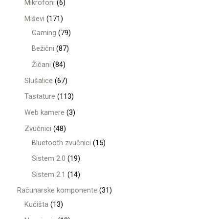
Mikrofoni
6
Miševi
171
Gaming
79
Bežični
87
Žičani
84
Slušalice
67
Tastature
113
Web kamere
3
Zvučnici
48
Bluetooth zvučnici
15
Sistem 2.0
19
Sistem 2.1
14
Računarske komponente
31
Kućišta
13