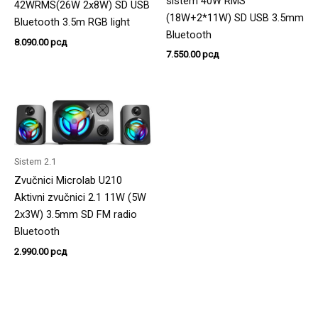
sistem 40W RMS
42WRMS(26W 2x8W) SD USB
(18W+2*11W) SD USB 3.5mm
Bluetooth 3.5m RGB light
Bluetooth
8.090.00
рсд
7.550.00
рсд
Sistem 2.1
Zvučnici Microlab U210
Aktivni zvučnici 2.1 11W (5W
2x3W) 3.5mm SD FM radio
Bluetooth
2.990.00
рсд