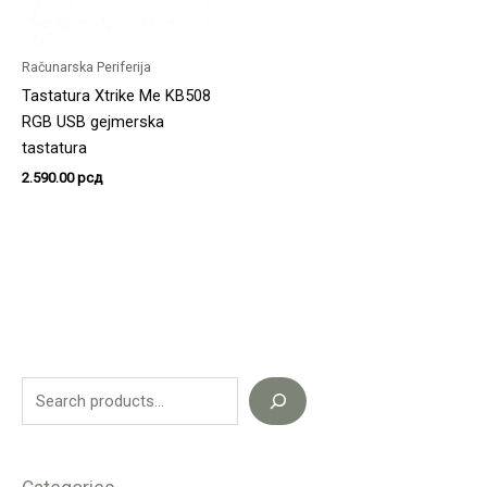
Računarska Periferija
Tastatura Xtrike Me KB508
RGB USB gejmerska
tastatura
2.590.00
рсд