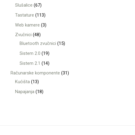
Slušalice
67
Tastature
113
Web kamere
3
Zvučnici
48
Bluetooth zvučnici
15
Sistem 2.0
19
Sistem 2.1
14
Računarske komponente
31
Kućišta
13
Napajanja
18