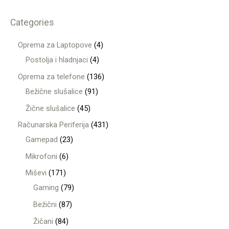
Categories
Oprema za Laptopove
4
Postolja i hladnjaci
4
Oprema za telefone
136
Bežične slušalice
91
Žične slušalice
45
Računarska Periferija
431
Gamepad
23
Mikrofoni
6
Miševi
171
Gaming
79
Bežični
87
Žičani
84