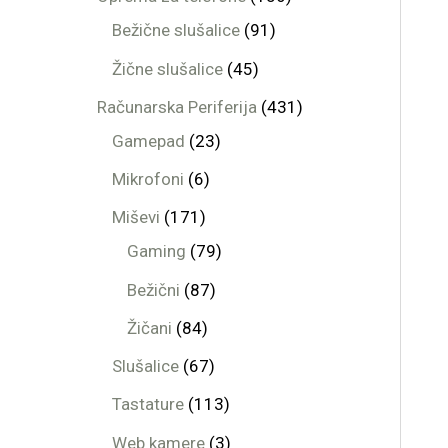
Bežične slušalice
91
Žične slušalice
45
Računarska Periferija
431
Gamepad
23
Mikrofoni
6
Miševi
171
Gaming
79
Bežični
87
Žičani
84
Slušalice
67
Tastature
113
Web kamere
3