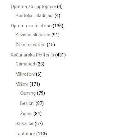
Oprema za Laptopove
4
Postolja i hladnjaci
4
Oprema za telefone
136
Bežične slušalice
91
Žične slušalice
45
Računarska Periferija
431
Gamepad
23
Mikrofoni
6
Miševi
171
Gaming
79
Bežični
87
Žičani
84
Slušalice
67
Tastature
113