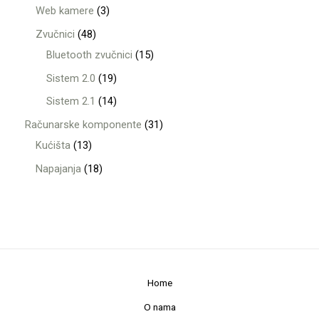
Web kamere
3
Zvučnici
48
Bluetooth zvučnici
15
Sistem 2.0
19
Sistem 2.1
14
Računarske komponente
31
Kućišta
13
Napajanja
18
Home
O nama