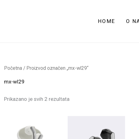
HOME
O N
Početna
/ Proizvod označen „mx-wl29“
mx-wl29
Prikazano je svih 2 rezultata