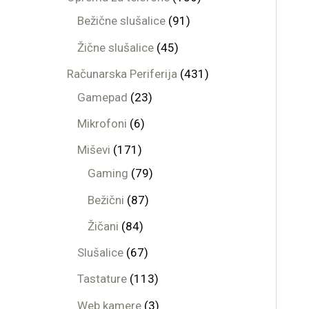
Bežične slušalice
91
Žične slušalice
45
Računarska Periferija
431
Gamepad
23
Mikrofoni
6
Miševi
171
Gaming
79
Bežični
87
Žičani
84
Slušalice
67
Tastature
113
Web kamere
3