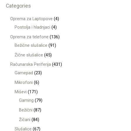
Categories
Oprema za Laptopove
4
Postolja i hladnjaci
4
Oprema za telefone
136
Bežične slušalice
91
Žične slušalice
45
Računarska Periferija
431
Gamepad
23
Mikrofoni
6
Miševi
171
Gaming
79
Bežični
87
Žičani
84
Slušalice
67