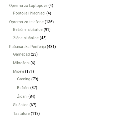
Oprema za Laptopove
4
Postolja i hladnjaci
4
Oprema za telefone
136
Bežične slušalice
91
Žične slušalice
45
Računarska Periferija
431
Gamepad
23
Mikrofoni
6
Miševi
171
Gaming
79
Bežični
87
Žičani
84
Slušalice
67
Tastature
113