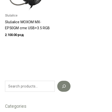
Slušalice
Slušalice MOXOM MX-
EP50GM crne USB+3.5 RGB
2.100.00
рсд
Categories