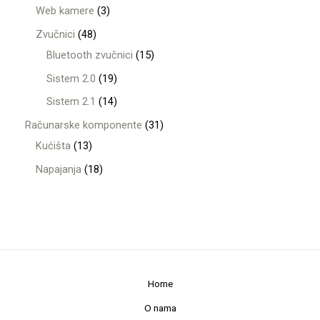
Web kamere
3
Zvučnici
48
Bluetooth zvučnici
15
Sistem 2.0
19
Sistem 2.1
14
Računarske komponente
31
Kućišta
13
Napajanja
18
Home
O nama