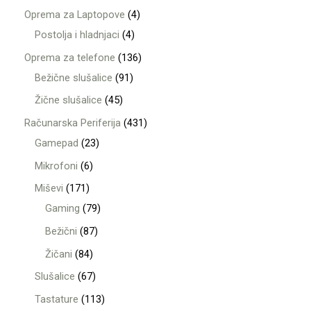
Oprema za Laptopove
4
Postolja i hladnjaci
4
Oprema za telefone
136
Bežične slušalice
91
Žične slušalice
45
Računarska Periferija
431
Gamepad
23
Mikrofoni
6
Miševi
171
Gaming
79
Bežični
87
Žičani
84
Slušalice
67
Tastature
113