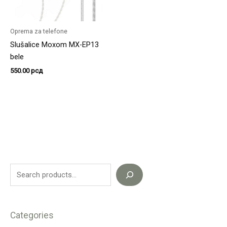
Oprema za telefone
Slušalice Moxom MX-EP13
bele
550.00
рсд
Categories