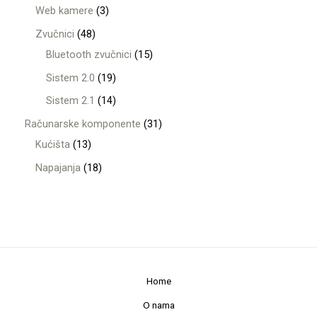
Web kamere
3
Zvučnici
48
Bluetooth zvučnici
15
Sistem 2.0
19
Sistem 2.1
14
Računarske komponente
31
Kućišta
13
Napajanja
18
Home
O nama