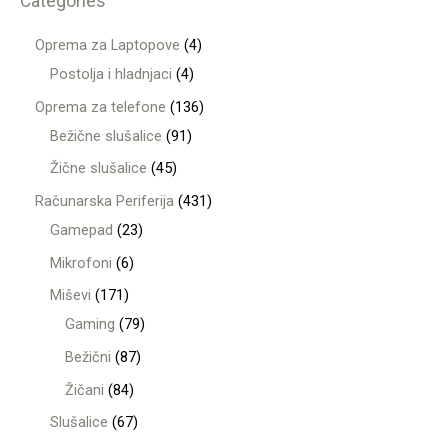
Categories
Oprema za Laptopove
4
Postolja i hladnjaci
4
Oprema za telefone
136
Bežične slušalice
91
Žične slušalice
45
Računarska Periferija
431
Gamepad
23
Mikrofoni
6
Miševi
171
Gaming
79
Bežični
87
Žičani
84
Slušalice
67