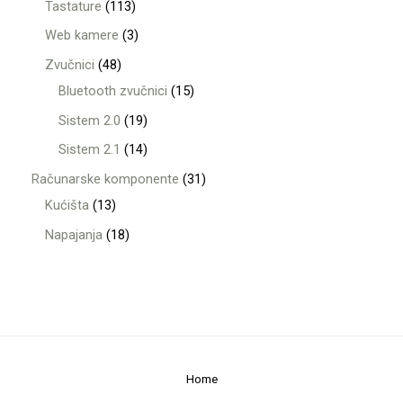
Tastature
113
Web kamere
3
Zvučnici
48
Bluetooth zvučnici
15
Sistem 2.0
19
Sistem 2.1
14
Računarske komponente
31
Kućišta
13
Napajanja
18
Home