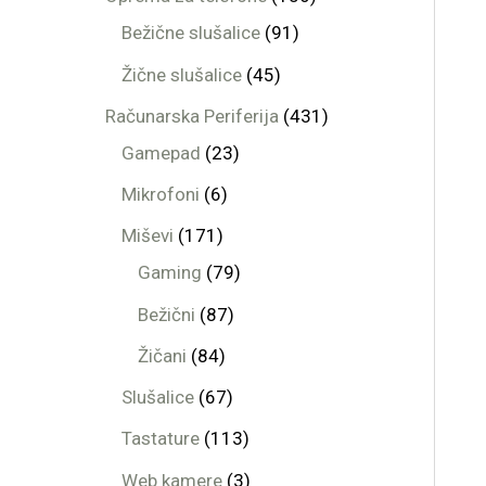
Bežične slušalice
91
Žične slušalice
45
Računarska Periferija
431
Gamepad
23
Mikrofoni
6
Miševi
171
Gaming
79
Bežični
87
Žičani
84
Slušalice
67
Tastature
113
Web kamere
3