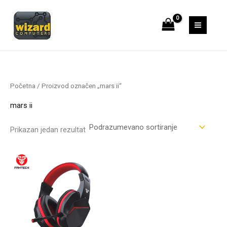
Pređi
S
1
1
6
8
4
6
8
2
1
7
1
3
1
1
4
9
4
4
1
4
1
3
na
e
7
3
p
4
8
7
7
3
8
9
1
p
9
4
5
1
p
p
3
3
5
1
sadržaj
a
1
p
r
p
p
p
p
p
p
p
3
r
p
p
p
p
r
r
6
1
p
p
r
p
r
o
r
r
r
r
r
r
r
p
o
r
r
r
r
o
o
p
p
r
r
c
r
o
i
o
o
o
o
o
o
o
r
i
o
o
o
o
i
i
r
r
o
o
h
o
i
z
i
i
i
i
i
i
i
o
z
i
i
i
i
z
z
o
o
i
i
Početna
/ Proizvod označen „mars ii“
i
z
v
z
z
z
z
z
z
z
i
v
z
z
z
z
v
v
i
i
z
z
mars ii
z
v
o
v
v
v
v
v
v
v
z
o
v
v
v
v
o
o
z
z
v
v
v
o
d
o
o
o
o
o
o
o
v
d
o
o
o
o
d
d
v
v
o
o
Prikazan jedan rezultat
o
d
a
d
d
d
d
d
d
d
o
a
d
d
d
d
a
a
o
o
d
d
d
a
a
a
a
a
a
a
a
d
a
a
a
d
d
a
a
a