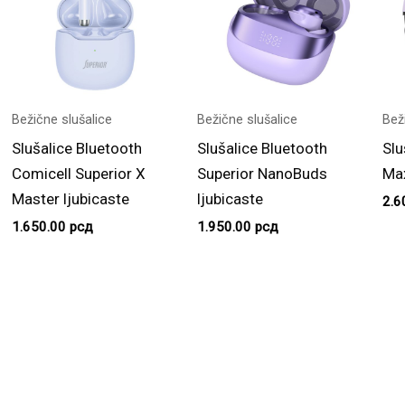
Bežične slušalice
Bežične slušalice
Bež
Slušalice Bluetooth
Slušalice Bluetooth
Slu
Comicell Superior X
Superior NanoBuds
Max
Master ljubicaste
ljubicaste
2.6
1.650.00
рсд
1.950.00
рсд