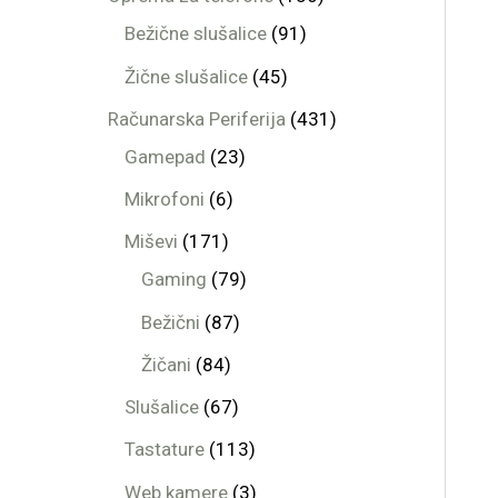
Bežične slušalice
91
Žične slušalice
45
Računarska Periferija
431
Gamepad
23
Mikrofoni
6
Miševi
171
Gaming
79
Bežični
87
Žičani
84
Slušalice
67
Tastature
113
Web kamere
3