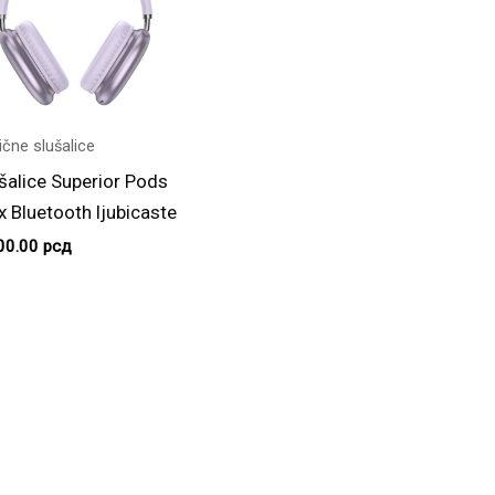
ične slušalice
šalice Superior Pods
 Bluetooth ljubicaste
00.00
рсд