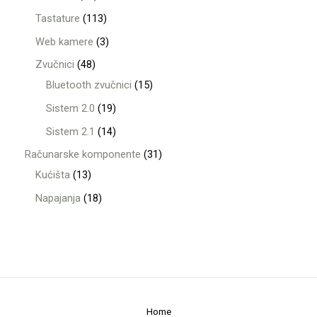
Tastature
113
Web kamere
3
Zvučnici
48
Bluetooth zvučnici
15
Sistem 2.0
19
Sistem 2.1
14
Računarske komponente
31
Kućišta
13
Napajanja
18
Home