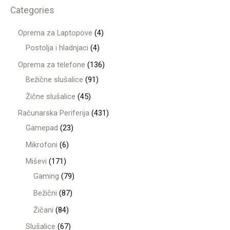
Categories
Oprema za Laptopove
4
Postolja i hladnjaci
4
Oprema za telefone
136
Bežične slušalice
91
Žične slušalice
45
Računarska Periferija
431
Gamepad
23
Mikrofoni
6
Miševi
171
Gaming
79
Bežični
87
Žičani
84
Slušalice
67