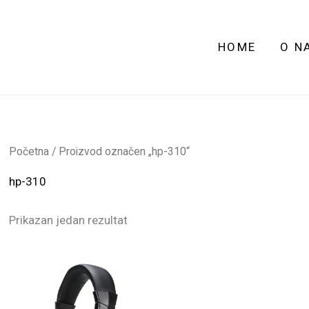
HOME
O N
Početna
/ Proizvod označen „hp-310“
hp-310
Prikazan jedan rezultat