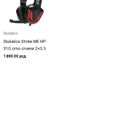
Slušalice
Slušalice Xtrike ME HP-
310 crno crvene 2×3.5
1.890.00
рсд