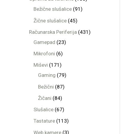
Bežične slušalice
91
Žične slušalice
45
Računarska Periferija
431
Gamepad
23
Mikrofoni
6
Miševi
171
Gaming
79
Bežični
87
Žičani
84
Slušalice
67
Tastature
113
Web kamere
3