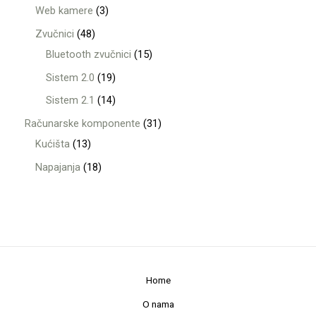
Web kamere
3
Zvučnici
48
Bluetooth zvučnici
15
Sistem 2.0
19
Sistem 2.1
14
Računarske komponente
31
Kućišta
13
Napajanja
18
Home
O nama