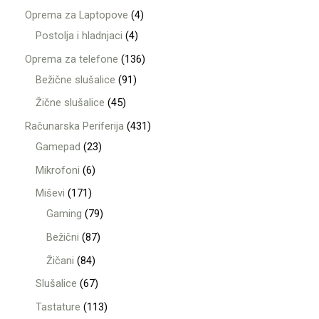
Oprema za Laptopove
4
Postolja i hladnjaci
4
Oprema za telefone
136
Bežične slušalice
91
Žične slušalice
45
Računarska Periferija
431
Gamepad
23
Mikrofoni
6
Miševi
171
Gaming
79
Bežični
87
Žičani
84
Slušalice
67
Tastature
113