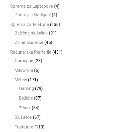
Oprema za Laptopove
4
Postolja i hladnjaci
4
Oprema za telefone
136
Bežične slušalice
91
Žične slušalice
45
Računarska Periferija
431
Gamepad
23
Mikrofoni
6
Miševi
171
Gaming
79
Bežični
87
Žičani
84
Slušalice
67
Tastature
113