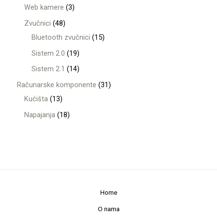
Web kamere
3
Zvučnici
48
Bluetooth zvučnici
15
Sistem 2.0
19
Sistem 2.1
14
Računarske komponente
31
Kućišta
13
Napajanja
18
Home
O nama