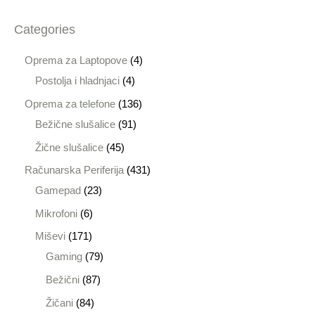
Categories
Oprema za Laptopove
4
Postolja i hladnjaci
4
Oprema za telefone
136
Bežične slušalice
91
Žične slušalice
45
Računarska Periferija
431
Gamepad
23
Mikrofoni
6
Miševi
171
Gaming
79
Bežični
87
Žičani
84