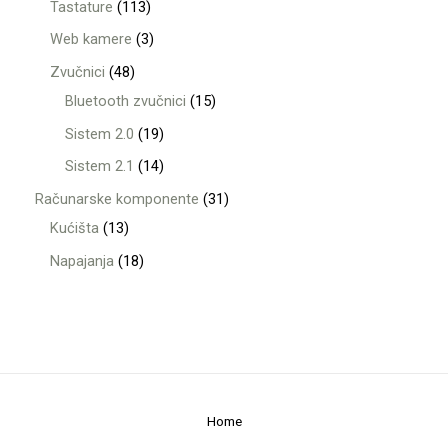
Tastature
113
Web kamere
3
Zvučnici
48
Bluetooth zvučnici
15
Sistem 2.0
19
Sistem 2.1
14
Računarske komponente
31
Kućišta
13
Napajanja
18
Home