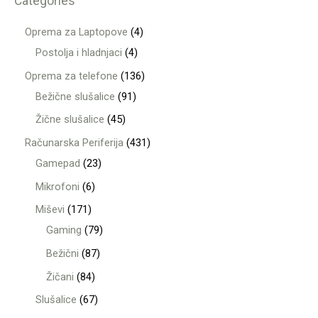
Categories
Oprema za Laptopove
4
Postolja i hladnjaci
4
Oprema za telefone
136
Bežične slušalice
91
Žične slušalice
45
Računarska Periferija
431
Gamepad
23
Mikrofoni
6
Miševi
171
Gaming
79
Bežični
87
Žičani
84
Slušalice
67