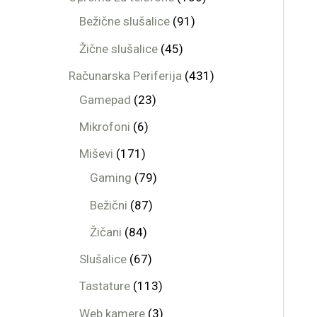
Bežične slušalice
91
Žične slušalice
45
Računarska Periferija
431
Gamepad
23
Mikrofoni
6
Miševi
171
Gaming
79
Bežični
87
Žičani
84
Slušalice
67
Tastature
113
Web kamere
3