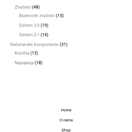
Zvučnici
48
Bluetooth zvučnici
15
Sistem 2.0
19
Sistem 2.1
14
Računarske komponente
31
Kućišta
13
Napajanja
18
Home
O nama
Shop