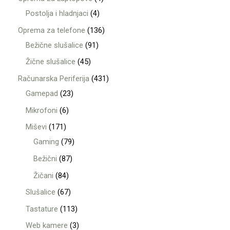
Postolja i hladnjaci
4
Oprema za telefone
136
Bežične slušalice
91
Žične slušalice
45
Računarska Periferija
431
Gamepad
23
Mikrofoni
6
Miševi
171
Gaming
79
Bežični
87
Žičani
84
Slušalice
67
Tastature
113
Web kamere
3