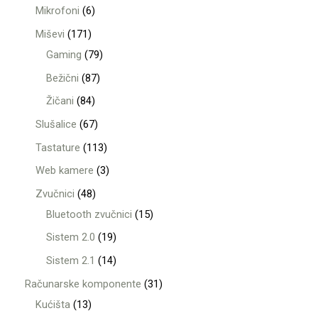
Mikrofoni
6
Miševi
171
Gaming
79
Bežični
87
Žičani
84
Slušalice
67
Tastature
113
Web kamere
3
Zvučnici
48
Bluetooth zvučnici
15
Sistem 2.0
19
Sistem 2.1
14
Računarske komponente
31
Kućišta
13