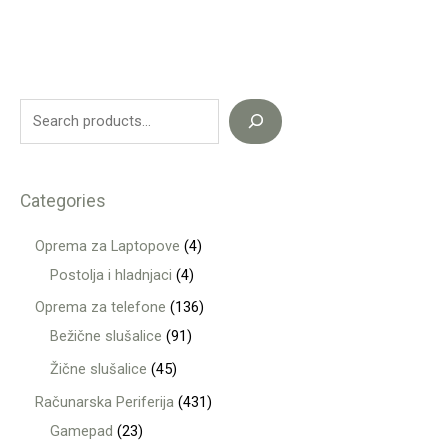
Categories
Oprema za Laptopove
4
Postolja i hladnjaci
4
Oprema za telefone
136
Bežične slušalice
91
Žične slušalice
45
Računarska Periferija
431
Gamepad
23