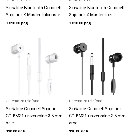
Slušalice Bluetooth Comicell
Slušalice Bluetooth Comicell
Superior X Master ljubicaste
Superior X Master roze
1.650.00
рсд
1.650.00
рсд
Oprema za telefone
Oprema za telefone
Slušalice Comicell Superior
Slušalice Comicell Superior
CO-BM31 univerzalne 3.5 mm
CO-BM31 univerzalne 3.5 mm
bele
crne
390.00
рсд
390.00
рсд