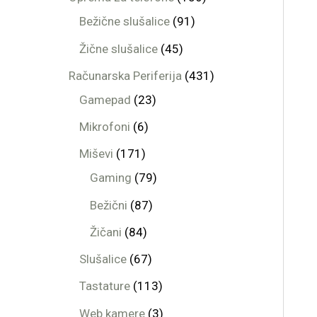
Bežične slušalice
91
Žične slušalice
45
Računarska Periferija
431
Gamepad
23
Mikrofoni
6
Miševi
171
Gaming
79
Bežični
87
Žičani
84
Slušalice
67
Tastature
113
Web kamere
3