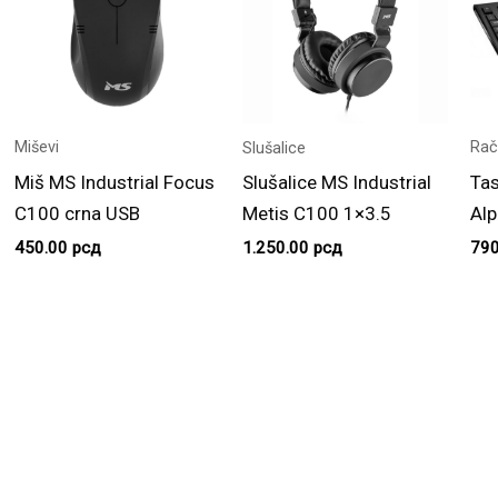
Miševi
Rač
Slušalice
Miš MS Industrial Focus
Tas
Slušalice MS Industrial
C100 crna USB
Alp
Metis C100 1×3.5
450.00
рсд
79
1.250.00
рсд