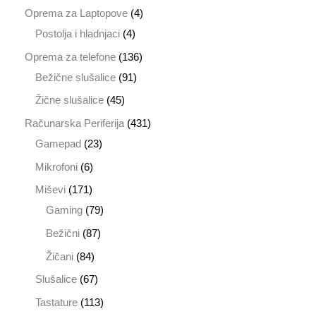
Oprema za Laptopove
4
Postolja i hladnjaci
4
Oprema za telefone
136
Bežične slušalice
91
Žične slušalice
45
Računarska Periferija
431
Gamepad
23
Mikrofoni
6
Miševi
171
Gaming
79
Bežični
87
Žičani
84
Slušalice
67
Tastature
113