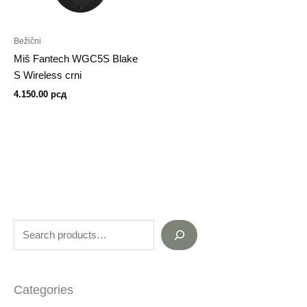
Bežični
Miš Fantech WGC5S Blake
S Wireless crni
4.150.00
рсд
Categories