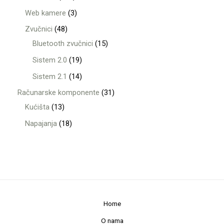
Web kamere
3
Zvučnici
48
Bluetooth zvučnici
15
Sistem 2.0
19
Sistem 2.1
14
Računarske komponente
31
Kućišta
13
Napajanja
18
Home
O nama