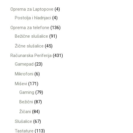
Oprema za Laptopove
4
Postolja i hladnjaci
4
Oprema za telefone
136
Bežične slušalice
91
Žične slušalice
45
Računarska Periferija
431
Gamepad
23
Mikrofoni
6
Miševi
171
Gaming
79
Bežični
87
Žičani
84
Slušalice
67
Tastature
113