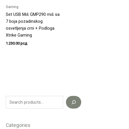
Gaming
Set USB Miš GMP290 miš sa
7 boja pozadinskog
osvetljenja crni + Podloga
Xtrike Gaming
1.230.00
рсд
Categories