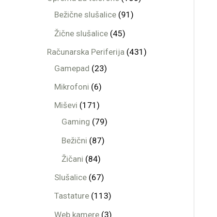
Bežične slušalice
91
Žične slušalice
45
Računarska Periferija
431
Gamepad
23
Mikrofoni
6
Miševi
171
Gaming
79
Bežični
87
Žičani
84
Slušalice
67
Tastature
113
Web kamere
3