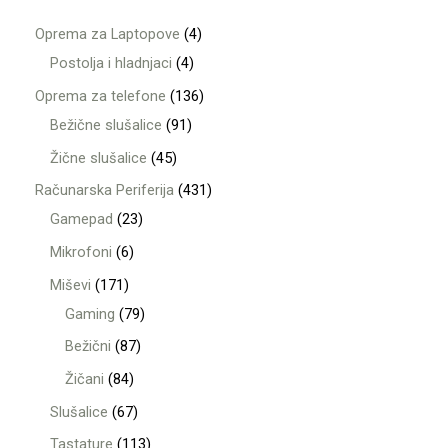
Oprema za Laptopove
4
Postolja i hladnjaci
4
Oprema za telefone
136
Bežične slušalice
91
Žične slušalice
45
Računarska Periferija
431
Gamepad
23
Mikrofoni
6
Miševi
171
Gaming
79
Bežični
87
Žičani
84
Slušalice
67
Tastature
113